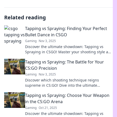
Related reading
Tapping vs Spraying: Finding Your Perfect
Bullet Dance in CSGO
Gaming
Nov 3, 2025
Discover the ultimate showdown: Tapping vs
Spraying in CSGO! Master your shooting style and
elevate your game with expert tips and tricks!
Tapping vs Spraying: The Battle for Your
CS:GO Precision
Gaming
Nov 3, 2025
Discover which shooting technique reigns
supreme in CS:GO! Dive into the ultimate
showdown of tapping vs spraying for pinpoint
Tapping vs Spraying: Choose Your Weapon
accuracy.
in the CS:GO Arena
Gaming
Oct 21, 2025
Discover the ultimate showdown: Tapping vs