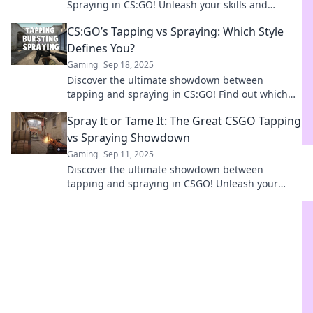
Spraying in CS:GO! Unleash your skills and
dominate the arena—find out which technique
CS:GO’s Tapping vs Spraying: Which Style
reigns supreme!
Defines You?
Gaming
Sep 18, 2025
Discover the ultimate showdown between
tapping and spraying in CS:GO! Find out which
style matches your gameplay personality and
Spray It or Tame It: The Great CSGO Tapping
dominate your competition!
vs Spraying Showdown
Gaming
Sep 11, 2025
Discover the ultimate showdown between
tapping and spraying in CSGO! Unleash your
skills and dominate the battlefield like never
before!