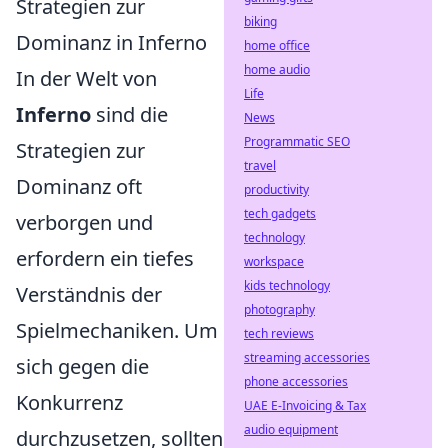
Strategien zur
biking
Dominanz in Inferno
home office
home audio
In der Welt von
Life
Inferno
sind die
News
Programmatic SEO
Strategien zur
travel
Dominanz oft
productivity
tech gadgets
verborgen und
technology
erfordern ein tiefes
workspace
kids technology
Verständnis der
photography
Spielmechaniken. Um
tech reviews
streaming accessories
sich gegen die
phone accessories
Konkurrenz
UAE E-Invoicing & Tax
audio equipment
durchzusetzen, sollten