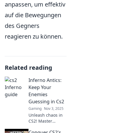
anpassen, um effektiv
auf die Bewegungen
des Gegners
reagieren zu können.
Related reading
Inferno Antics:
Keep Your
Enemies
Guessing in Cs2
Gaming
Nov 3, 2025
Unleash chaos in
CS2! Master
Inferno Antics and
Conquer CS2's
keep your enemies