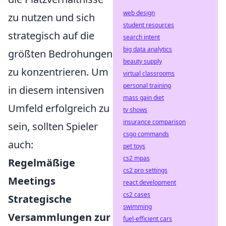
web design
zu nutzen und sich
student resources
strategisch auf die
search intent
big data analytics
größten Bedrohungen
beauty supply
zu konzentrieren. Um
virtual classrooms
personal training
in diesem intensiven
mass gain diet
Umfeld erfolgreich zu
tv shows
insurance comparison
sein, sollten Spieler
csgo commands
auch:
pet toys
cs2 mpas
Regelmäßige
cs2 pro settings
Meetings
react development
cs2 cases
Strategische
swimming
Versammlungen zur
fuel-efficient cars