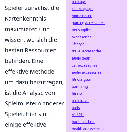
tech tips
Spieler zunächst die
cleaning tips
home decor
Kartenkenntnis
gaming accessories
maximieren und
pet supplies
accessories
wissen, wo sich die
lifestyle
besten Ressourcen
travel accessories
audio gear
befinden. Eine
car accessories
effektive Methode,
audio accessories
fitness gear
um dazu beizutragen,
parenting
ist die Analyse von
fitness
tech travel
Spielmustern anderer
tools
Spieler. Hier sind
AI APIs
back to school
einige effektive
health and wellness