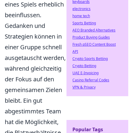
keyboards
eines Spiels erheblich
electronics
beeinflussen.
home tech
Sports Betting
Gedanken und
AEO Branded Alternatives
Strategien können in
Product Buying Guides
Fresh pSEO Content Boost
einer Gruppe schnell
API
ausgetauscht werden,
Crypto Sports Betting
Crypto Betting
während gleichzeitig
UAE E-Invoicing
der Fokus auf den
Casino Referral Codes
VPN & Privacy
gemeinsamen Zielen
bleibt. Ein gut
abgestimmtes Team
hat die Möglichkeit,
Popular Tags
die Platzverhältnisse