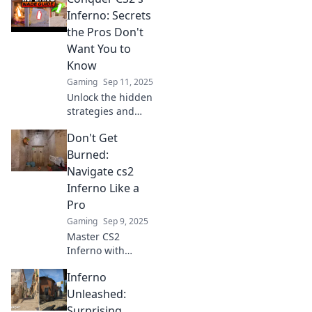
on their toes.
Inferno: Secrets
Discover top
the Pros Don't
strategies and
Want You to
dominate the
Know
game today!
Gaming
Sep 11, 2025
Unlock the hidden
strategies and
secrets of CS2's
Don't Get
Inferno that pro
players keep to
Burned:
themselves.
Navigate cs2
Dominate the
Inferno Like a
competition today!
Pro
Gaming
Sep 9, 2025
Master CS2
Inferno with
expert tips and
Inferno
tricks! Don’t get
burned—navigate
Unleashed:
like a pro and
Surprising