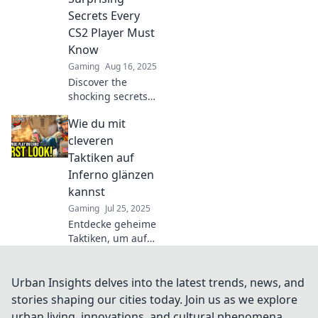
dominate the
Secrets Every
battlefield today!
CS2 Player Must
Know
Gaming
Aug 16, 2025
Discover the
shocking secrets
of CS2 that will
Wie du mit
elevate your game!
Unleash your
cleveren
potential with tips
Taktiken auf
every player needs
Inferno glänzen
to know!
kannst
Gaming
Jul 25, 2025
Entdecke geheime
Taktiken, um auf
Inferno zu
dominieren! Tipps
und Tricks für
Urban Insights delves into the latest trends, news, and
Spieler, die
stories shaping our cities today. Join us as we explore
wirklich glänzen
urban living, innovations, and cultural phenomena