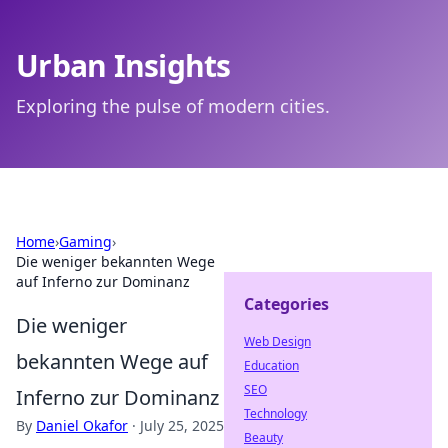
Urban Insights
Exploring the pulse of modern cities.
Home
›
Gaming
›
Die weniger bekannten Wege
auf Inferno zur Dominanz
Categories
Die weniger
Web Design
bekannten Wege auf
Education
SEO
Inferno zur Dominanz
Technology
By
Daniel Okafor
·
July 25, 2025
Beauty