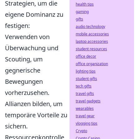
Strategien, um die
health tips
gaming
eigene Dominanz zu
gifts
festigen:
audio technology
mobile accessories
Verwenden von
laptop accessories
Überwachung und
student resources
office decor
Scouting, um
office organization
gegnerische
lighting tips
student gifts
Bewegungen
tech gifts
vorherzusehen.
travel gifts
travel gadgets
Allianzen bilden, um
wearables
temporäre Vorteile zu
travel gear
vlogging tips
sichern.
Crypto
Ressourcenkontrolle
Crypto Casino