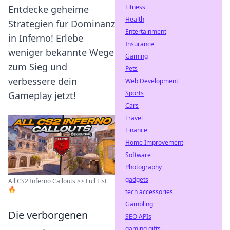
Fitness
Entdecke geheime
Health
Strategien für Dominanz
Entertainment
in Inferno! Erlebe
Insurance
weniger bekannte Wege
Gaming
zum Sieg und
Pets
verbessere dein
Web Development
Sports
Gameplay jetzt!
Cars
Travel
Finance
Home Improvement
Software
Photography
gadgets
All CS2 Inferno Callouts >> Full List
🔥
tech accessories
Gambling
Die verborgenen
SEO APIs
gaming gifts