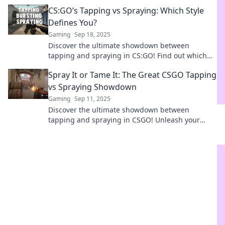
dominate the arena—find out which technique
CS:GO’s Tapping vs Spraying: Which Style
reigns supreme!
Defines You?
Gaming
Sep 18, 2025
Discover the ultimate showdown between
tapping and spraying in CS:GO! Find out which
style matches your gameplay personality and
Spray It or Tame It: The Great CSGO Tapping
dominate your competition!
vs Spraying Showdown
Gaming
Sep 11, 2025
Discover the ultimate showdown between
tapping and spraying in CSGO! Unleash your
skills and dominate the battlefield like never
before!