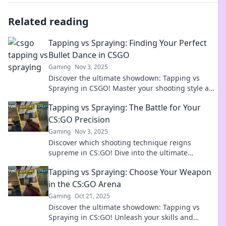
Related reading
Tapping vs Spraying: Finding Your Perfect
Bullet Dance in CSGO
Gaming
Nov 3, 2025
Discover the ultimate showdown: Tapping vs
Spraying in CSGO! Master your shooting style and
elevate your game with expert tips and tricks!
Tapping vs Spraying: The Battle for Your
CS:GO Precision
Gaming
Nov 3, 2025
Discover which shooting technique reigns
supreme in CS:GO! Dive into the ultimate
showdown of tapping vs spraying for pinpoint
Tapping vs Spraying: Choose Your Weapon
accuracy.
in the CS:GO Arena
Gaming
Oct 21, 2025
Discover the ultimate showdown: Tapping vs
Spraying in CS:GO! Unleash your skills and